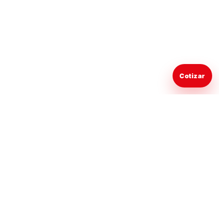
Cotizar
Av. Vía de
Autocentro Cajamarca
® - 2026 Desarrollado
Evitamiento Norte
por
+Clientes
N° 308 -