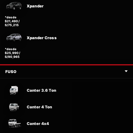
Xpander
*desde
$21,490 /
S/75,215
Xpander Cross
*desde
$25,990 /
S/90,965
FUSO
Canter 3.6 Ton
Canter 4 Ton
Canter 4x4